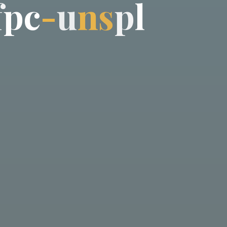
f
p
c
-
u
n
s
p
l