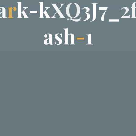
a
r
k
-
k
X
Q
3
J
7
_
2
a
s
h
-
1