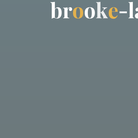
b
r
o
o
k
e
-
l