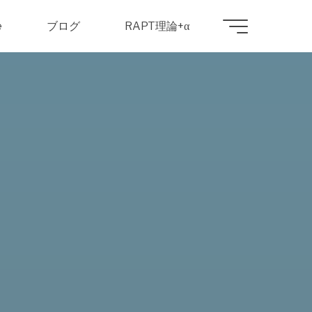
e
ブログ
RAPT理論+α