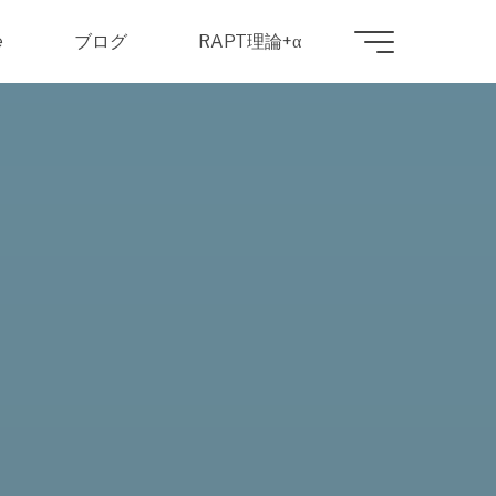
e
ブログ
RAPT理論+α