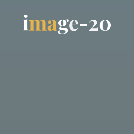
i
m
a
g
e
-
2
0